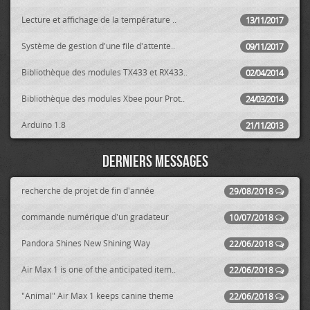
Lecture et affichage de la température ..
13/11/2017
Système de gestion d'une file d'attente..
09/11/2017
Bibliothèque des modules TX433 et RX433..
02/04/2014
Bibliothèque des modules Xbee pour Prot..
24/03/2014
Arduino 1.8
21/11/2013
Derniers messages
recherche de projet de fin d'année
29/08/2018
commande numérique d'un gradateur
10/07/2018
Pandora Shines New Shining Way
22/06/2018
Air Max 1 is one of the anticipated item..
22/06/2018
"Animal" Air Max 1 keeps canine theme
22/06/2018