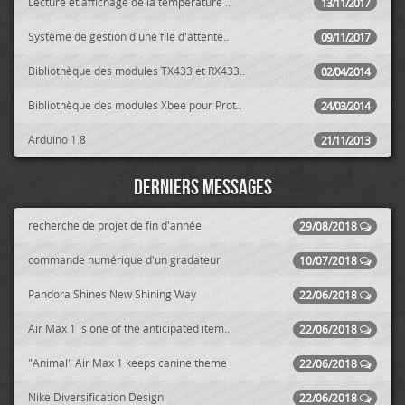
Lecture et affichage de la température ..
13/11/2017
Système de gestion d'une file d'attente..
09/11/2017
Bibliothèque des modules TX433 et RX433..
02/04/2014
Bibliothèque des modules Xbee pour Prot..
24/03/2014
Arduino 1.8
21/11/2013
Derniers messages
recherche de projet de fin d'année
29/08/2018
commande numérique d'un gradateur
10/07/2018
Pandora Shines New Shining Way
22/06/2018
Air Max 1 is one of the anticipated item..
22/06/2018
"Animal" Air Max 1 keeps canine theme
22/06/2018
Nike Diversification Design
22/06/2018