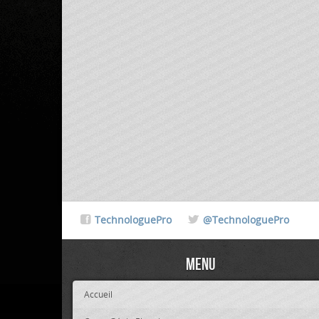
TechnologuePro
@TechnologuePro
Menu
Accueil