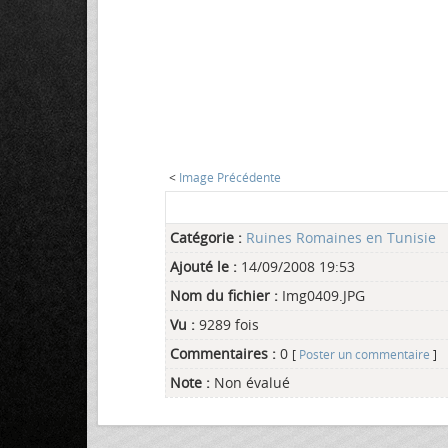
<
Image Précédente
Catégorie :
Ruines Romaines en Tunisie
Ajouté le :
14/09/2008 19:53
Nom du fichier :
Img0409.JPG
Vu :
9289 fois
Commentaires :
0
[
Poster un commentaire
]
Note :
Non évalué