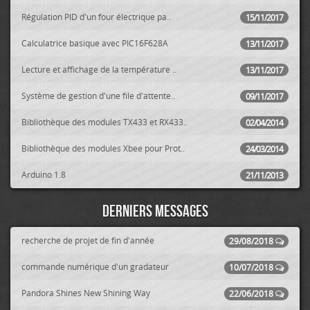
Régulation PID d'un four électrique pa..
15/11/2017
Calculatrice basique avec PIC16F628A
13/11/2017
Lecture et affichage de la température ..
13/11/2017
Système de gestion d'une file d'attente..
09/11/2017
Bibliothèque des modules TX433 et RX433..
02/04/2014
Bibliothèque des modules Xbee pour Prot..
24/03/2014
Arduino 1.8
21/11/2013
Derniers messages
recherche de projet de fin d'année
29/08/2018
commande numérique d'un gradateur
10/07/2018
Pandora Shines New Shining Way
22/06/2018