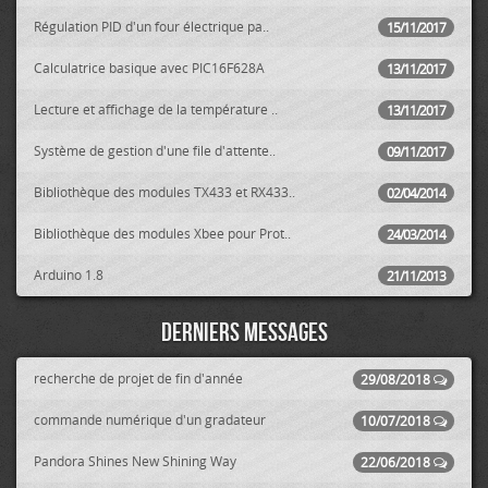
Régulation PID d'un four électrique pa..
15/11/2017
Calculatrice basique avec PIC16F628A
13/11/2017
Lecture et affichage de la température ..
13/11/2017
Système de gestion d'une file d'attente..
09/11/2017
Bibliothèque des modules TX433 et RX433..
02/04/2014
Bibliothèque des modules Xbee pour Prot..
24/03/2014
Arduino 1.8
21/11/2013
Derniers messages
recherche de projet de fin d'année
29/08/2018
commande numérique d'un gradateur
10/07/2018
Pandora Shines New Shining Way
22/06/2018