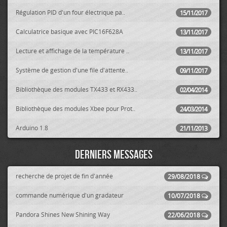
Régulation PID d'un four électrique pa..
15/11/2017
Calculatrice basique avec PIC16F628A
13/11/2017
Lecture et affichage de la température ..
13/11/2017
Système de gestion d'une file d'attente..
09/11/2017
Bibliothèque des modules TX433 et RX433..
02/04/2014
Bibliothèque des modules Xbee pour Prot..
24/03/2014
Arduino 1.8
21/11/2013
Derniers messages
recherche de projet de fin d'année
29/08/2018
commande numérique d'un gradateur
10/07/2018
Pandora Shines New Shining Way
22/06/2018