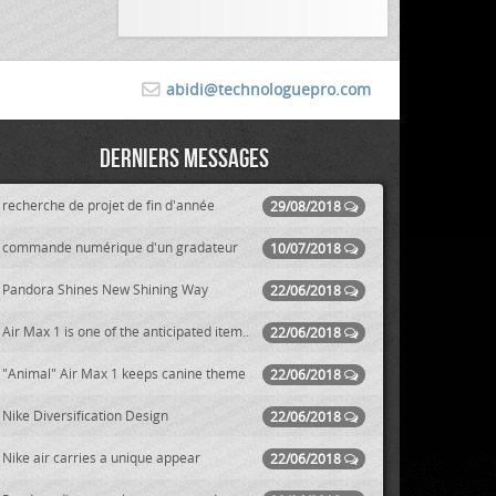
abidi@technologuepro.com
Derniers messages
recherche de projet de fin d'année
29/08/2018
commande numérique d'un gradateur
10/07/2018
Pandora Shines New Shining Way
22/06/2018
Air Max 1 is one of the anticipated item..
22/06/2018
"Animal" Air Max 1 keeps canine theme
22/06/2018
Nike Diversification Design
22/06/2018
Nike air carries a unique appear
22/06/2018