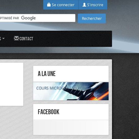
Se connecter
S'inscrire
s
Contact
A la Une
COURS MICROCONTRôLEURS
FaceBook