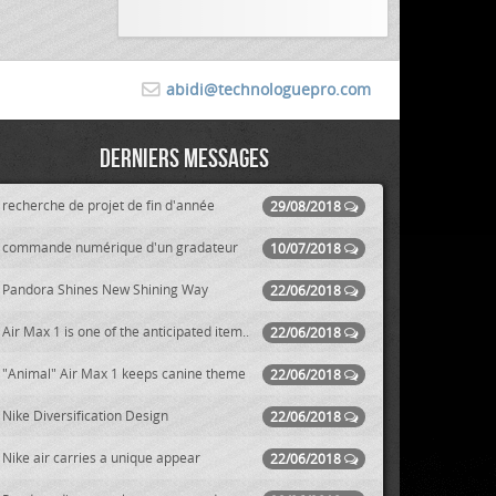
abidi@technologuepro.com
Derniers messages
recherche de projet de fin d'année
29/08/2018
commande numérique d'un gradateur
10/07/2018
Pandora Shines New Shining Way
22/06/2018
Air Max 1 is one of the anticipated item..
22/06/2018
"Animal" Air Max 1 keeps canine theme
22/06/2018
Nike Diversification Design
22/06/2018
Nike air carries a unique appear
22/06/2018