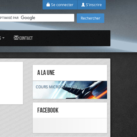
Se connecter
S'inscrire
s
Contact
A la Une
COURS MICROCONTRôLEURS
FaceBook