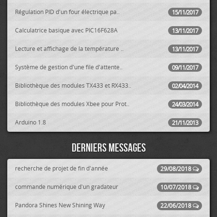
Régulation PID d'un four électrique pa..
15/11/2017
Calculatrice basique avec PIC16F628A
13/11/2017
Lecture et affichage de la température ..
13/11/2017
Système de gestion d'une file d'attente..
09/11/2017
Bibliothèque des modules TX433 et RX433..
02/04/2014
Bibliothèque des modules Xbee pour Prot..
24/03/2014
Arduino 1.8
21/11/2013
Derniers messages
recherche de projet de fin d'année
29/08/2018
commande numérique d'un gradateur
10/07/2018
Pandora Shines New Shining Way
22/06/2018