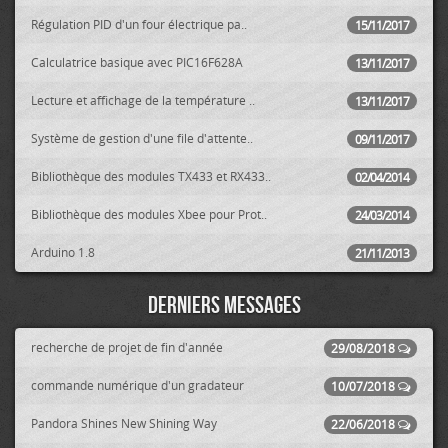
Régulation PID d'un four électrique pa..
15/11/2017
Calculatrice basique avec PIC16F628A
13/11/2017
Lecture et affichage de la température ..
13/11/2017
Système de gestion d'une file d'attente..
09/11/2017
Bibliothèque des modules TX433 et RX433..
02/04/2014
Bibliothèque des modules Xbee pour Prot..
24/03/2014
Arduino 1.8
21/11/2013
Derniers messages
recherche de projet de fin d'année
29/08/2018
commande numérique d'un gradateur
10/07/2018
Pandora Shines New Shining Way
22/06/2018