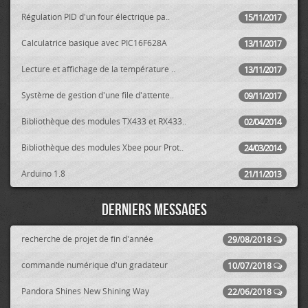
Régulation PID d'un four électrique pa..
15/11/2017
Calculatrice basique avec PIC16F628A
13/11/2017
Lecture et affichage de la température ..
13/11/2017
Système de gestion d'une file d'attente..
09/11/2017
Bibliothèque des modules TX433 et RX433..
02/04/2014
Bibliothèque des modules Xbee pour Prot..
24/03/2014
Arduino 1.8
21/11/2013
Derniers messages
recherche de projet de fin d'année
29/08/2018
commande numérique d'un gradateur
10/07/2018
Pandora Shines New Shining Way
22/06/2018