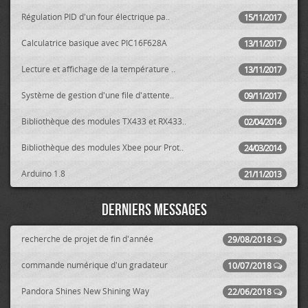
Régulation PID d'un four électrique pa..
15/11/2017
Calculatrice basique avec PIC16F628A
13/11/2017
Lecture et affichage de la température ..
13/11/2017
Système de gestion d'une file d'attente..
09/11/2017
Bibliothèque des modules TX433 et RX433..
02/04/2014
Bibliothèque des modules Xbee pour Prot..
24/03/2014
Arduino 1.8
21/11/2013
Derniers messages
recherche de projet de fin d'année
29/08/2018
commande numérique d'un gradateur
10/07/2018
Pandora Shines New Shining Way
22/06/2018