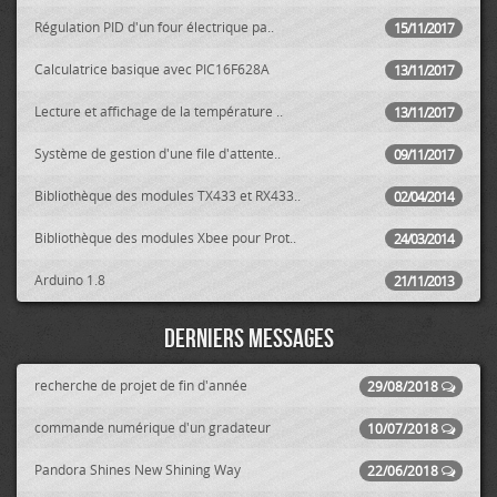
Régulation PID d'un four électrique pa..
15/11/2017
Calculatrice basique avec PIC16F628A
13/11/2017
Lecture et affichage de la température ..
13/11/2017
Système de gestion d'une file d'attente..
09/11/2017
Bibliothèque des modules TX433 et RX433..
02/04/2014
Bibliothèque des modules Xbee pour Prot..
24/03/2014
Arduino 1.8
21/11/2013
Derniers messages
recherche de projet de fin d'année
29/08/2018
commande numérique d'un gradateur
10/07/2018
Pandora Shines New Shining Way
22/06/2018