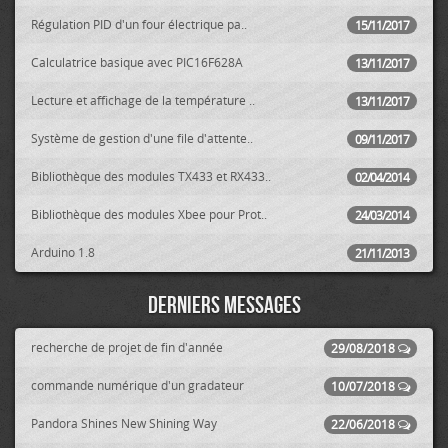
Régulation PID d'un four électrique pa..
15/11/2017
Calculatrice basique avec PIC16F628A
13/11/2017
Lecture et affichage de la température ..
13/11/2017
Système de gestion d'une file d'attente..
09/11/2017
Bibliothèque des modules TX433 et RX433..
02/04/2014
Bibliothèque des modules Xbee pour Prot..
24/03/2014
Arduino 1.8
21/11/2013
Derniers messages
recherche de projet de fin d'année
29/08/2018
commande numérique d'un gradateur
10/07/2018
Pandora Shines New Shining Way
22/06/2018