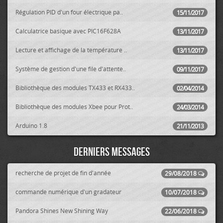
Régulation PID d'un four électrique pa..
15/11/2017
Calculatrice basique avec PIC16F628A
13/11/2017
Lecture et affichage de la température ..
13/11/2017
Système de gestion d'une file d'attente..
09/11/2017
Bibliothèque des modules TX433 et RX433..
02/04/2014
Bibliothèque des modules Xbee pour Prot..
24/03/2014
Arduino 1.8
21/11/2013
Derniers messages
recherche de projet de fin d'année
29/08/2018
commande numérique d'un gradateur
10/07/2018
Pandora Shines New Shining Way
22/06/2018