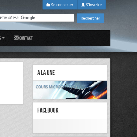
Se connecter
S'inscrire
s
Contact
A la Une
COURS MICROCONTRôLEURS
FaceBook