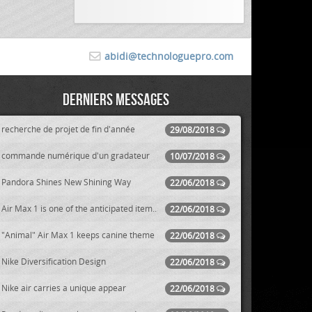
abidi@technologuepro.com
Derniers messages
recherche de projet de fin d'année
29/08/2018
commande numérique d'un gradateur
10/07/2018
Pandora Shines New Shining Way
22/06/2018
Air Max 1 is one of the anticipated item..
22/06/2018
"Animal" Air Max 1 keeps canine theme
22/06/2018
Nike Diversification Design
22/06/2018
Nike air carries a unique appear
22/06/2018