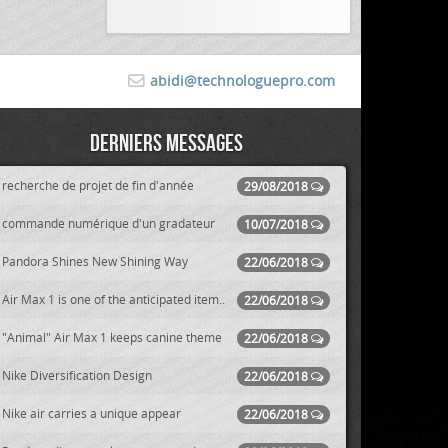
abidi@technologuepro.com
Derniers messages
recherche de projet de fin d'année
29/08/2018
commande numérique d'un gradateur
10/07/2018
Pandora Shines New Shining Way
22/06/2018
Air Max 1 is one of the anticipated item..
22/06/2018
"Animal" Air Max 1 keeps canine theme
22/06/2018
Nike Diversification Design
22/06/2018
Nike air carries a unique appear
22/06/2018