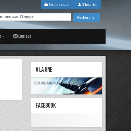
Se connecter
S'inscrire
s
Contact
A la Une
COURS MICROCONTRôLEURS
FaceBook