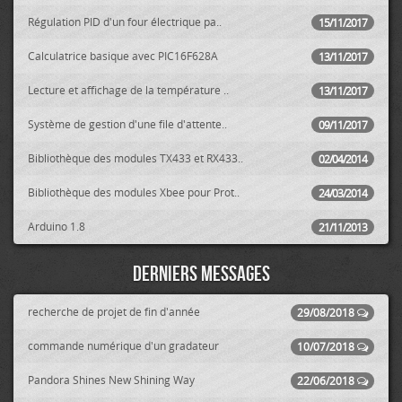
Régulation PID d'un four électrique pa..
15/11/2017
Calculatrice basique avec PIC16F628A
13/11/2017
Lecture et affichage de la température ..
13/11/2017
Système de gestion d'une file d'attente..
09/11/2017
Bibliothèque des modules TX433 et RX433..
02/04/2014
Bibliothèque des modules Xbee pour Prot..
24/03/2014
Arduino 1.8
21/11/2013
Derniers messages
recherche de projet de fin d'année
29/08/2018
commande numérique d'un gradateur
10/07/2018
Pandora Shines New Shining Way
22/06/2018