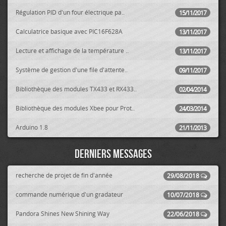
Régulation PID d'un four électrique pa..
15/11/2017
Calculatrice basique avec PIC16F628A
13/11/2017
Lecture et affichage de la température ..
13/11/2017
Système de gestion d'une file d'attente..
09/11/2017
Bibliothèque des modules TX433 et RX433..
02/04/2014
Bibliothèque des modules Xbee pour Prot..
24/03/2014
Arduino 1.8
21/11/2013
Derniers messages
recherche de projet de fin d'année
29/08/2018
commande numérique d'un gradateur
10/07/2018
Pandora Shines New Shining Way
22/06/2018