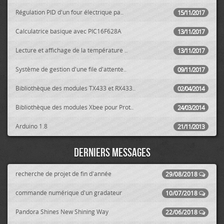
Régulation PID d'un four électrique pa..
15/11/2017
Calculatrice basique avec PIC16F628A
13/11/2017
Lecture et affichage de la température ..
13/11/2017
Système de gestion d'une file d'attente..
09/11/2017
Bibliothèque des modules TX433 et RX433..
02/04/2014
Bibliothèque des modules Xbee pour Prot..
24/03/2014
Arduino 1.8
21/11/2013
Derniers messages
recherche de projet de fin d'année
29/08/2018
commande numérique d'un gradateur
10/07/2018
Pandora Shines New Shining Way
22/06/2018