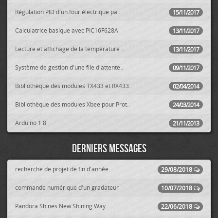
Régulation PID d'un four électrique pa..
15/11/2017
Calculatrice basique avec PIC16F628A
13/11/2017
Lecture et affichage de la température ..
13/11/2017
Système de gestion d'une file d'attente..
09/11/2017
Bibliothèque des modules TX433 et RX433..
02/04/2014
Bibliothèque des modules Xbee pour Prot..
24/03/2014
Arduino 1.8
21/11/2013
Derniers messages
recherche de projet de fin d'année
29/08/2018
commande numérique d'un gradateur
10/07/2018
Pandora Shines New Shining Way
22/06/2018