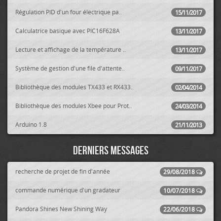
Régulation PID d'un four électrique pa..
15/11/2017
Calculatrice basique avec PIC16F628A
13/11/2017
Lecture et affichage de la température ..
13/11/2017
Système de gestion d'une file d'attente..
09/11/2017
Bibliothèque des modules TX433 et RX433..
02/04/2014
Bibliothèque des modules Xbee pour Prot..
24/03/2014
Arduino 1.8
21/11/2013
Derniers messages
recherche de projet de fin d'année
29/08/2018
commande numérique d'un gradateur
10/07/2018
Pandora Shines New Shining Way
22/06/2018