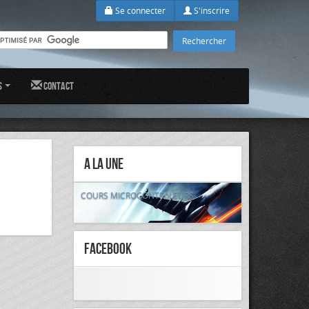
Se connecter
S'inscrire
s
Contact
A la Une
COURS MICROCONTRôLEURS
FaceBook