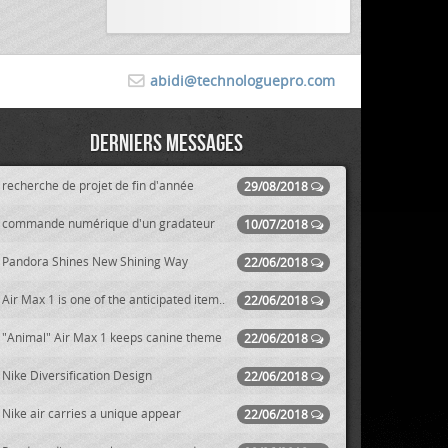
abidi@technologuepro.com
Derniers messages
recherche de projet de fin d'année
29/08/2018
commande numérique d'un gradateur
10/07/2018
Pandora Shines New Shining Way
22/06/2018
Air Max 1 is one of the anticipated item..
22/06/2018
"Animal" Air Max 1 keeps canine theme
22/06/2018
Nike Diversification Design
22/06/2018
Nike air carries a unique appear
22/06/2018