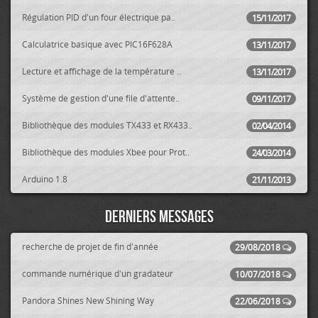
Régulation PID d'un four électrique pa..
15/11/2017
Calculatrice basique avec PIC16F628A
13/11/2017
Lecture et affichage de la température ..
13/11/2017
Système de gestion d'une file d'attente..
09/11/2017
Bibliothèque des modules TX433 et RX433..
02/04/2014
Bibliothèque des modules Xbee pour Prot..
24/03/2014
Arduino 1.8
21/11/2013
Derniers messages
recherche de projet de fin d'année
29/08/2018
commande numérique d'un gradateur
10/07/2018
Pandora Shines New Shining Way
22/06/2018