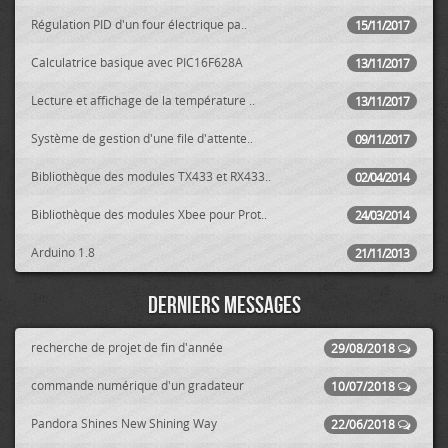
Régulation PID d'un four électrique pa..
15/11/2017
Calculatrice basique avec PIC16F628A
13/11/2017
Lecture et affichage de la température ..
13/11/2017
Système de gestion d'une file d'attente..
09/11/2017
Bibliothèque des modules TX433 et RX433..
02/04/2014
Bibliothèque des modules Xbee pour Prot..
24/03/2014
Arduino 1.8
21/11/2013
Derniers messages
recherche de projet de fin d'année
29/08/2018
commande numérique d'un gradateur
10/07/2018
Pandora Shines New Shining Way
22/06/2018