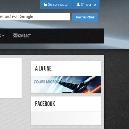
Se connecter
S'inscrire
s
Contact
A la Une
COURS MICROCONTRôLEURS
FaceBook