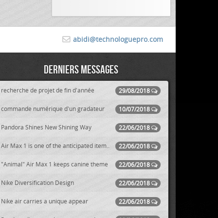
abidi@technologuepro.com
Derniers messages
recherche de projet de fin d'année
29/08/2018
commande numérique d'un gradateur
10/07/2018
Pandora Shines New Shining Way
22/06/2018
Air Max 1 is one of the anticipated item..
22/06/2018
"Animal" Air Max 1 keeps canine theme
22/06/2018
Nike Diversification Design
22/06/2018
Nike air carries a unique appear
22/06/2018