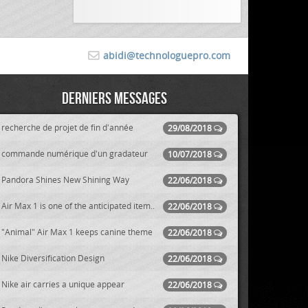
abidi@technologuepro.com
Derniers messages
recherche de projet de fin d'année
29/08/2018
commande numérique d'un gradateur
10/07/2018
Pandora Shines New Shining Way
22/06/2018
Air Max 1 is one of the anticipated item..
22/06/2018
"Animal" Air Max 1 keeps canine theme
22/06/2018
Nike Diversification Design
22/06/2018
Nike air carries a unique appear
22/06/2018