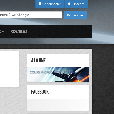
Se connecter
S'inscrire
s
Contact
A la Une
COURS MICROCONTRôLEURS
FaceBook