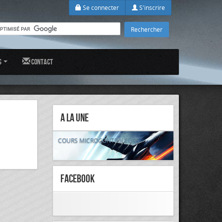
Se connecter
S'inscrire
s
Contact
A la Une
COURS MICROCONTRôLEURS
FaceBook