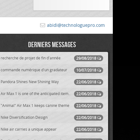
abidi@technologuepro.com
Derniers messages
recherche de projet de fin d'année
29/08/2018
commande numérique d'un gradateur
10/07/2018
Pandora Shines New Shining Way
22/06/2018
Air Max 1 is one of the anticipated item..
22/06/2018
"Animal" Air Max 1 keeps canine theme
22/06/2018
Nike Diversification Design
22/06/2018
Nike air carries a unique appear
22/06/2018