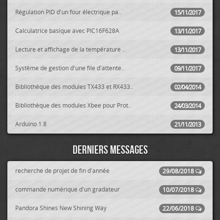
Régulation PID d'un four électrique pa..
15/11/2017
Calculatrice basique avec PIC16F628A
13/11/2017
Lecture et affichage de la température ..
13/11/2017
Système de gestion d'une file d'attente..
09/11/2017
Bibliothèque des modules TX433 et RX433..
02/04/2014
Bibliothèque des modules Xbee pour Prot..
24/03/2014
Arduino 1.8
21/11/2013
Derniers messages
recherche de projet de fin d'année
29/08/2018
commande numérique d'un gradateur
10/07/2018
Pandora Shines New Shining Way
22/06/2018