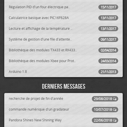
Régulation PID d'un four électrique pa..
15/11/2017
Calculatrice basique avec PIC16F628A
13/11/2017
Lecture et affichage de la température ..
13/11/2017
Système de gestion d'une file d'attente..
09/11/2017
Bibliothèque des modules TX433 et RX433..
02/04/2014
Bibliothèque des modules Xbee pour Prot..
24/03/2014
Arduino 1.8
21/11/2013
Derniers messages
recherche de projet de fin d'année
29/08/2018
commande numérique d'un gradateur
10/07/2018
Pandora Shines New Shining Way
22/06/2018