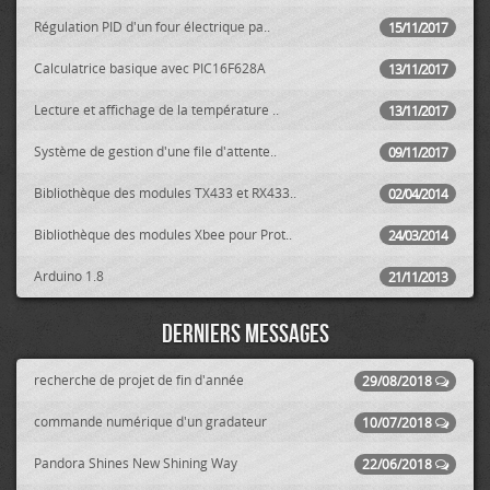
Régulation PID d'un four électrique pa..
15/11/2017
Calculatrice basique avec PIC16F628A
13/11/2017
Lecture et affichage de la température ..
13/11/2017
Système de gestion d'une file d'attente..
09/11/2017
Bibliothèque des modules TX433 et RX433..
02/04/2014
Bibliothèque des modules Xbee pour Prot..
24/03/2014
Arduino 1.8
21/11/2013
Derniers messages
recherche de projet de fin d'année
29/08/2018
commande numérique d'un gradateur
10/07/2018
Pandora Shines New Shining Way
22/06/2018