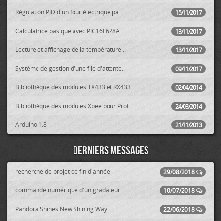
Régulation PID d'un four électrique pa..
15/11/2017
Calculatrice basique avec PIC16F628A
13/11/2017
Lecture et affichage de la température ..
13/11/2017
Système de gestion d'une file d'attente..
09/11/2017
Bibliothèque des modules TX433 et RX433..
02/04/2014
Bibliothèque des modules Xbee pour Prot..
24/03/2014
Arduino 1.8
21/11/2013
Derniers messages
recherche de projet de fin d'année
29/08/2018
commande numérique d'un gradateur
10/07/2018
Pandora Shines New Shining Way
22/06/2018