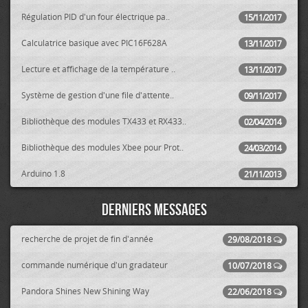
Régulation PID d'un four électrique pa..
15/11/2017
Calculatrice basique avec PIC16F628A
13/11/2017
Lecture et affichage de la température ..
13/11/2017
Système de gestion d'une file d'attente..
09/11/2017
Bibliothèque des modules TX433 et RX433..
02/04/2014
Bibliothèque des modules Xbee pour Prot..
24/03/2014
Arduino 1.8
21/11/2013
Derniers messages
recherche de projet de fin d'année
29/08/2018
commande numérique d'un gradateur
10/07/2018
Pandora Shines New Shining Way
22/06/2018