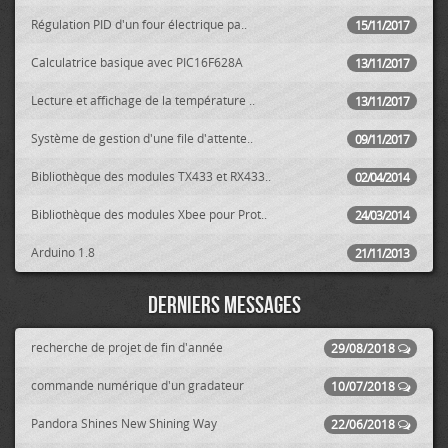
Régulation PID d'un four électrique pa..
15/11/2017
Calculatrice basique avec PIC16F628A
13/11/2017
Lecture et affichage de la température ..
13/11/2017
Système de gestion d'une file d'attente..
09/11/2017
Bibliothèque des modules TX433 et RX433..
02/04/2014
Bibliothèque des modules Xbee pour Prot..
24/03/2014
Arduino 1.8
21/11/2013
Derniers messages
recherche de projet de fin d'année
29/08/2018
commande numérique d'un gradateur
10/07/2018
Pandora Shines New Shining Way
22/06/2018