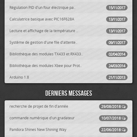
Régulation PID d'un four électrique pa..
15/11/2017
Calculatrice basique avec PIC16F628A
13/11/2017
Lecture et affichage de la température ..
13/11/2017
Système de gestion d'une file d'attente..
09/11/2017
Bibliothèque des modules TX433 et RX433..
02/04/2014
Bibliothèque des modules Xbee pour Prot..
24/03/2014
Arduino 1.8
21/11/2013
Derniers messages
recherche de projet de fin d'année
29/08/2018
commande numérique d'un gradateur
10/07/2018
Pandora Shines New Shining Way
22/06/2018