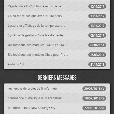
Régulation PID d'un four électrique pa..
15/11/2017
Calculatrice basique avec PIC16F628A
13/11/2017
Lecture et affichage de la température ..
13/11/2017
Système de gestion d'une file d'attente..
09/11/2017
Bibliothèque des modules TX433 et RX433..
02/04/2014
Bibliothèque des modules Xbee pour Prot..
24/03/2014
Arduino 1.8
21/11/2013
Derniers messages
recherche de projet de fin d'année
29/08/2018
commande numérique d'un gradateur
10/07/2018
Pandora Shines New Shining Way
22/06/2018