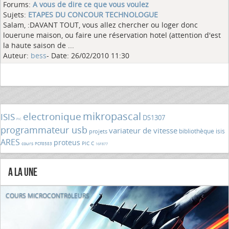
Forums:
A vous de dire ce que vous voulez
Sujets:
ETAPES DU CONCOUR TECHNOLOGUE
Salam, :DAVANT TOUT, vous allez chercher ou loger donc
louerune maison, ou faire une réservation hotel (attention d'est
la haute saison de ...
Auteur:
bess
- Date: 26/02/2010 11:30
mikropascal
electronique
ISIS
DS1307
PIC
programmateur usb
variateur de vitesse
bibliothèque isis
projets
ARES
proteus
PIC C
cours
PCF8583
16F877
A la Une
COURS MICROCONTRôLEURS