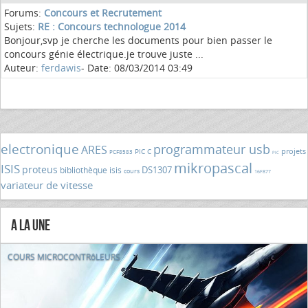
Forums:
Concours et Recrutement
Sujets:
RE : Concours technologue 2014
Bonjour,svp je cherche les documents pour bien passer le
concours génie électrique.je trouve juste ...
Auteur:
ferdawis
- Date: 08/03/2014 03:49
electronique
programmateur usb
ARES
projets
PIC C
PCF8583
PIC
mikropascal
ISIS
proteus
DS1307
bibliothèque isis
cours
16F877
variateur de vitesse
A la Une
COURS MICROCONTRôLEURS