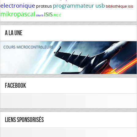
electronique
programmateur usb
proteus
bibliothèque isis
mikropascal
ISIS
PIC C
cours
A la Une
COURS MICROCONTRôLEURS
FaceBook
Liens Sponsorisés