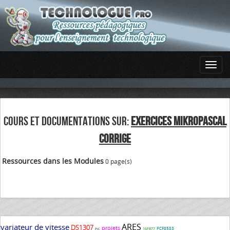
COURS ET DOCUMENTATIONS SUR:
EXERCICES MIKROPASCAL
CORRIGE
Ressources dans les Modules
0 page(s)
ARES
variateur de vitesse
DS1307
projets
PCF8583
16F877
PIC