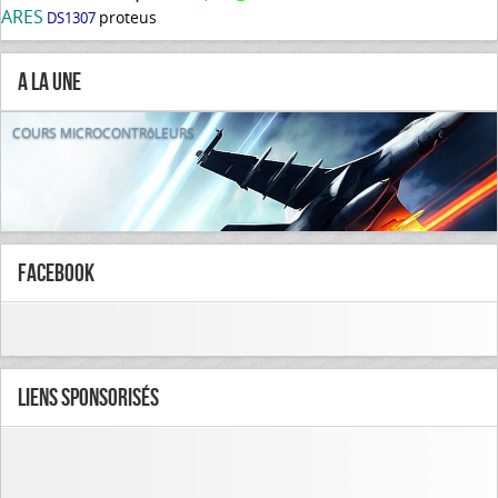
ARES
proteus
DS1307
A la Une
COURS MICROCONTRôLEURS
FaceBook
Liens Sponsorisés