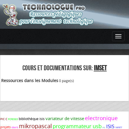
COURS ET DOCUMENTATIONS SUR:
IMSET
Ressources dans les Modules
0 page(s)
electronique
variateur de vitesse
bibliothèque isis
PIC C
PCF8583
mikropascal
programmateur usb
ISIS
projets
cours
16F877
PIC