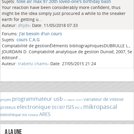
Sujets:
Nike air max 97 20th loved-one's birthday bash
Your reaction have been considerably more confident, thus
might be the idea simply just procured a while to the sneaker
earth for getting u...
Auteur:
dhjds
- Date: 11/05/2018 07:33
Forums:
J'ai besoin d'un cours
Sujets:
cours C.A.G
Comptabilité de gestionÉléments bibliographiquesDUBRULLE L.,
JOURDAIN D. Comptabilité analytique de gestion Dunod, 2007, 5e
éditionF...
Auteur:
trabelsi.chams
- Date: 27/05/2015 21:24
programmateur usb
variateur de vitesse
projets
cours
16F877
PIC
mikropascal
electronique
ISIS
proteus
DS1307
PIC C
ARES
bibliothèque isis
PCF8583
A la Une