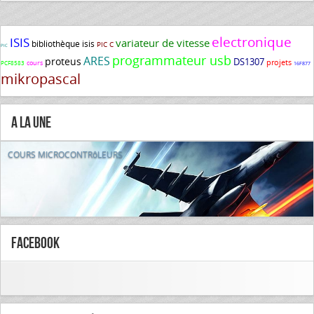
electronique
ISIS
variateur de vitesse
bibliothèque isis
PIC C
PIC
programmateur usb
ARES
proteus
DS1307
projets
cours
PCF8583
16F877
mikropascal
A la Une
COURS MICROCONTRôLEURS
FaceBook