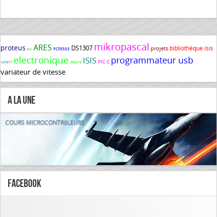
mikropascal
ARES
proteus
DS1307
bibliothèque isis
projets
PCF8583
PIC
electronique
programmateur usb
ISIS
PIC C
cours
16F877
variateur de vitesse
A la Une
COURS MICROCONTRôLEURS
FaceBook