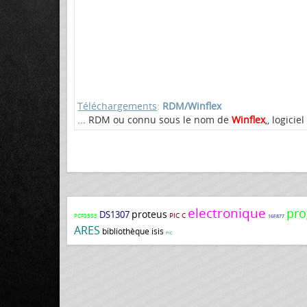
Téléchargements
:
RDM/Winflex
... RDM ou connu sous le nom de
Winflex
,, logici
electronique
pro
proteus
DS1307
PIC C
PCF8583
16F877
ARES
bibliothèque isis
PIC