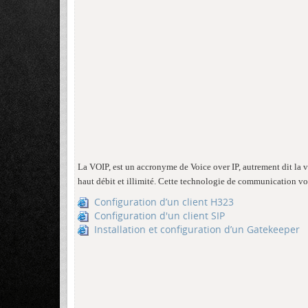
La VOIP, est un accronyme de Voice over IP, autrement dit la v
haut débit et illimité. Cette technologie de communication vo
Configuration d’un client H323
Configuration d'un client SIP
Installation et configuration d’un Gatekeeper