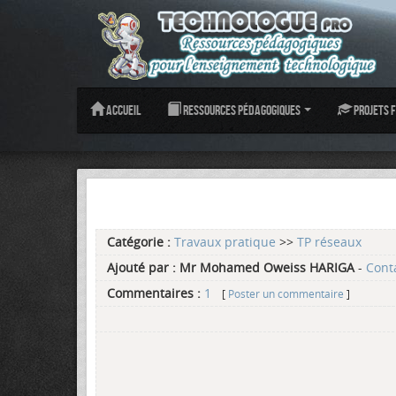
Accueil
Ressources pédagogiques
Projets f
Catégorie :
Travaux pratique
>>
TP réseaux
Ajouté par :
Mr Mohamed Oweiss HARIGA
-
Cont
Commentaires :
1
[
Poster un commentaire
]