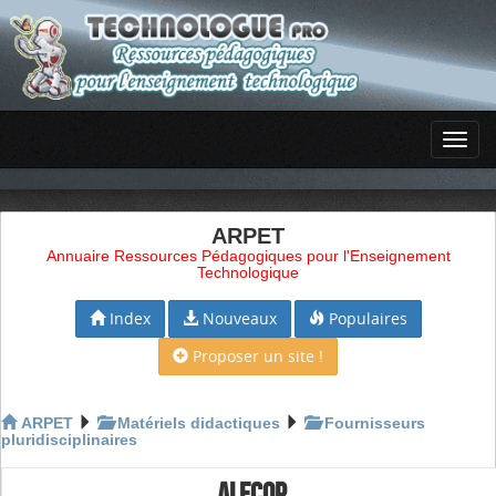
ARPET
Annuaire Ressources Pédagogiques pour l'Enseignement
Technologique
Index
Nouveaux
Populaires
Proposer un site !
ARPET
Matériels didactiques
Fournisseurs
pluridisciplinaires
ALECOP