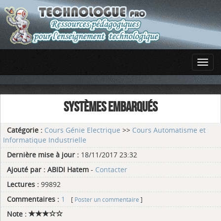
SYSTÈMES EMBARQUÉS
Catégorie :
Cours Génie Electrique
>>
Cours Automatisme et
Informatique Industrielle
Dernière mise à jour :
18/11/2017 23:32
Ajouté par :
ABIDI Hatem
-
Contacter
Lectures :
99892
Commentaires :
1
[
Poster un commentaire
]
Note :