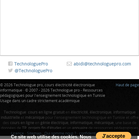
TechnologuePro
abidi@technologuepro.com
@TechnologuePro
© 2026 Technologue pro, cours électricité électronique
Haut de page
informatique · © 2007 - 2026 Technologue pro - Ressources
pédagogiques pour l'enseignement technologique en Tunisie
Usage dans un cadre strictement académique
Technologue
:
cours en ligne gratuit
en
électricité
,
électronique
,
informatique
industrielle
et
mécanique
pour l'enseignement technologique en Tunisie et offre
des
cours en ligne
en
génie électrique
,
informatique
,
mécanique
, une base de
données de
TP
,
projets fin d'études
et un
annuaire
de ressources pédagogiques
Licence
-
Sitemap
-
Qui somme nous ?
-
confidentialité
-
Tunisie Index
J'accepte
Ce site web utilise des cookies. Nous