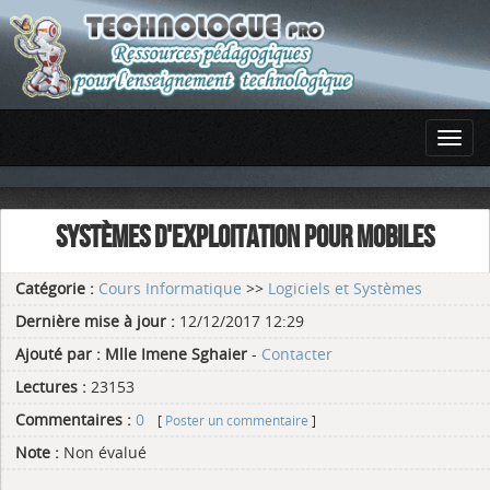
SYSTÈMES D'EXPLOITATION POUR MOBILES
Catégorie :
Cours Informatique
>>
Logiciels et Systèmes
Dernière mise à jour :
12/12/2017 12:29
Ajouté par :
Mlle Imene Sghaier
-
Contacter
Lectures :
23153
Commentaires :
0
[
Poster un commentaire
]
Note :
Non évalué