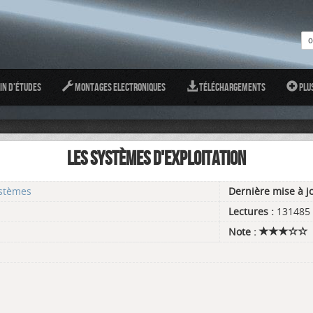
in d'études
Montages Electroniques
Téléchargements
Plu
LES SYSTÈMES D'EXPLOITATION
ystèmes
Dernière mise à jo
Lectures :
131485
Note :