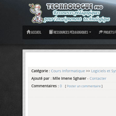
Accueil
Ressources pédagogiques
Projets f
Catégorie :
Cours Informatique
>>
Logiciels et S
Ajouté par :
Mlle Imene Sghaier
-
Contacter
Commentaires :
0
[
Poster un commentaire
]