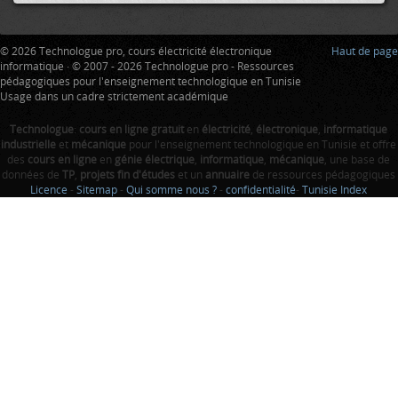
© 2026 Technologue pro, cours électricité électronique
Haut de page
informatique · © 2007 - 2026 Technologue pro - Ressources
pédagogiques pour l'enseignement technologique en Tunisie
Usage dans un cadre strictement académique
Technologue
:
cours en ligne gratuit
en
électricité
,
électronique
,
informatique
industrielle
et
mécanique
pour l'enseignement technologique en Tunisie et offre
des
cours en ligne
en
génie électrique
,
informatique
,
mécanique
, une base de
données de
TP
,
projets fin d'études
et un
annuaire
de ressources pédagogiques
Licence
-
Sitemap
-
Qui somme nous ?
-
confidentialité
-
Tunisie Index